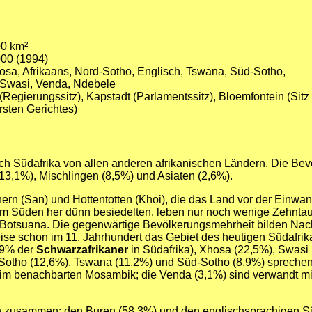
00 km²
000 (1994)
osa, Afrikaans, Nord-Sotho, Englisch, Tswana, Süd-Sotho,
 Swasi, Venda, Ndebele
 (Regierungssitz), Kapstadt (Parlamentssitz), Bloemfontein (Sitz
sten Gerichtes)
 Südafrika von allen anderen afrikanischen Ländern. Die Bev
3,1%), Mischlingen (8,5%) und Asiaten (2,6%).
rn (San) und Hottentotten (Khoi), die das Land vor der Einwa
 Süden her dünn besiedelten, leben nur noch wenige Zehntau
 Botsuana. Die gegenwärtige Bevölkerungsmehrheit bilden N
weise schon im 11. Jahrhundert das Gebiet des heutigen Südafrika
29% der
Schwarzafrikaner
in Südafrika), Xhosa (22,5%), Swasi
Sotho (12,6%), Tswana (11,2%) und Süd-Sotho (8,9%) sprechen
 im benachbarten Mosambik; die Venda (3,1%) sind verwandt mi
n zusammen: den Buren (58,3%) und den englischsprachigen S