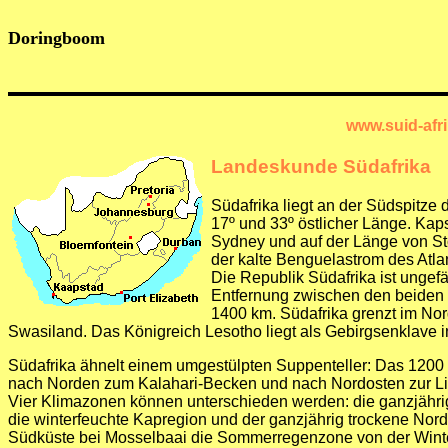
Doringboom
www.suid-a
Landeskunde Südafrika
Südafrika liegt an der Südspitze
17º und 33º östlicher Länge. Kaps
Sydney und auf der Länge von S
der kalte Benguelastrom des Atla
Die Republik Südafrika ist ungef
Entfernung zwischen den beiden
1400 km. Südafrika grenzt im N
Swasiland. Das Königreich Lesotho liegt als Gebirgsenklave 
Südafrika ähnelt einem umgestülpten Suppenteller: Das 1200
nach Norden zum Kalahari-Becken und nach Nordosten zur Limp
Vier Klimazonen können unterschieden werden: die ganzjähri
die winterfeuchte Kapregion und der ganzjährig trockene No
Südküste bei Mosselbaai die Sommerregenzone von der Winte