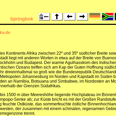
Springbok
frika.de
 des Kontinents Afrika zwischen 22º und 35º südlicher Breite so
tadt liegt mit anderen Worten in etwa auf der Breite von Bueno
tockholm und Budapest. Der warme Agulhasstrom des Indisch
ntischen Ozeans treffen sich am Kap der Guten Hoffnung südlic
ähr dreieinhalbmal so groß wie die Bundesrepublik Deutschland
 Metropolen Johannesburg im Norden und Kapstadt im Süden be
orden an Namibia, Botsuana und Simbabwe, im Nordosten an M
innerhalb der Grenzen Südafrikas.
 bis 1500 m über Meereshöhe liegende Hochplateau im Binnenl
opo-Senke ab; zur Küste bricht es mit der Großen Randstufe re
g feuchte Ostküste, das sommerfeuchte östliche Binnenhochlan
rdwesten, der zusammen mit einem schmalen, regenarmen Gebie
rregenzone trennt.