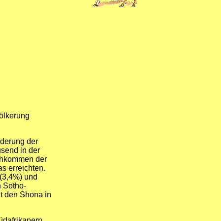
ölkerung
nderung der
send in der
achkommen der
s erreichten.
 (3,4%) und
 Sotho-
t den Shona in
üdafrikanern