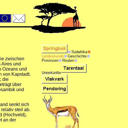
Südafrika
Landeskunde
Geschichte
wie zwischen
Provinzen
Routen
s Aires und
en Ozeans und
Unterkünfte
h von Kapstadt.
; die
trägt über
osambik und
and senkt sich
lativ steil ab.
d (Hochveld),
t an der