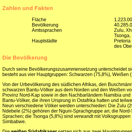
Zahlen und Fakten
Fläche
1.223.0
Bevölkerung
40.285.
Amtssprachen
Zulu, Xh
Tsonga,
Hauptstädte
Pretoria
des Ober
Die Bevölkerung
Durch seine Bevölkerungszusammensetzung unterscheidet sich
besteht aus vier Hauptgruppen: Schwarzen (75,8%), Weißen (1
Von der Urbevölkerung des südlichen Afrikas, den Buschmänne
schwarzen Bantu-Völker aus dem Norden und den Weißen vom
Provinz Nord-Kap sowie in den Nachbarländern Namibia und
Bantu-Völker, die ihren Ursprung in Ostafrika hatten und teil
Neun verschiedene Völker werden unterschieden: Die Zulu (
Ndebele (2%) gehören der Nguni-Sprachgruppe an; die Nord-
Sprachen; die Tsonga (5,8%) sind verwandt mit Volksgruppen
Simbabwe.
Die
weißen Südafrikaner
setzen sich aus zwei Hauptgruppe